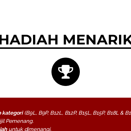
HADIAH MENARI
p kategori
(B9L, B9P, B12L, B12P, B15L, B15P, B18L & 
ijil Pemenang.
iah
untuk dimenangi.