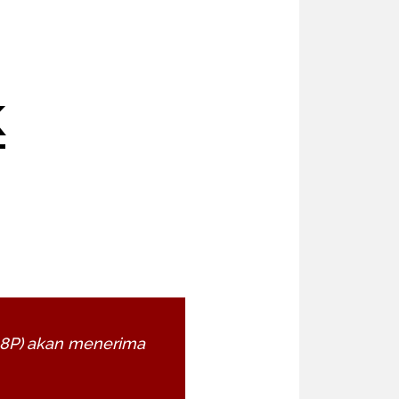
K
B18P) akan menerima