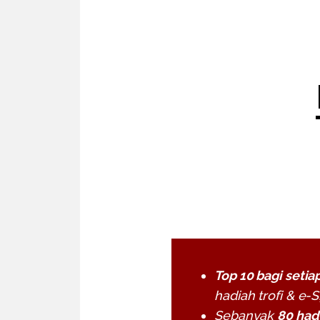
Top 10 bagi setia
hadiah trofi & e-S
Sebanyak
80 had