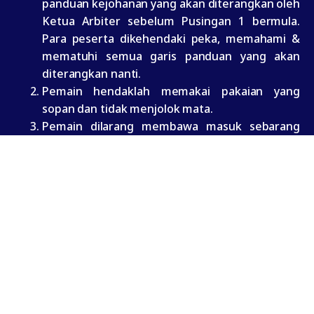
panduan kejohanan yang akan diterangkan oleh
Ketua Arbiter sebelum Pusingan 1 bermula.
Para peserta dikehendaki peka, memahami &
mematuhi semua garis panduan yang akan
diterangkan nanti.
Pemain hendaklah memakai pakaian yang
sopan dan tidak menjolok mata.
Pemain dilarang membawa masuk sebarang
peralatan yang boleh mengganggu permainan
ke dalam dewan kejohanan seperti alatan
elektronik, telefon bimbit, topi, cermin mata
hitam dan sebagainya.
Penipuan (penggunaan enjin catur, bantuan
individu lain atau sebarang bentuk bantuan)
adalah dilarang sama sekali.
Mana-mana peserta yang disahkan melakukan
penipuan tidak akan tersenarai sebagai
pemenang dan akan disenarai hitam seumur