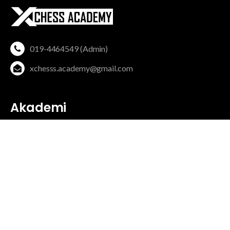
019-4464549 (Admin)
xchesss.academy@gmail.com
Akademi
Kenali Jurulatih
Program & Kejohanan
Pencapaian Pelajar
Kerjaya
Servis
Kelas Online
Kelas Bersemuka